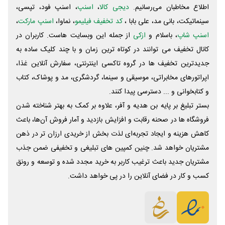
اطلاع مخاطبان می‌رسانیم.
دیجی کالا
،
اسنپ
، اسنپ فود، تپسی،
سینماتیکت، بانی مد، علی‌ بابا ،
کد تخفیف فیلیمو
، نماوا،
اسنپ مارکت
،
اسنپ شاپ
، باسلام و
ازکی
از جمله این وبسایت ‌هاست. کاربران در
کانال تخفیف می توانند در کوتاه ترین زمان و با چند کلیک ساده به
جدیدترین تخفیف ها در گروه تاکسی اینترنتی، سفارش آنلاین غذا،
اپراتورهای مخابراتی، موسیقی و سینما، گردشگری، مد و پوشاک، کتاب
و کتابخوانی و ... دسترسی پیدا کنند.
بستر تبلیغ بر پایه بن هدیه و آفر، علاوه بر کمک به بهتر شناخته شدن
فروشگاه ها در صحنه رقابت و افزایش بازدید و آمار فروش آن‌ها، باعث
کاهش هزینه و ایجاد تجربه‌ای لذت بخش از خریدی ارزان تر در ذهن
مشتریان خواهد شد. چنین کمپین های تبلیغی و تخفیفی ضمن جذب
مشتریان جدید باعث ترغیب کاربر به خرید مجدد شده و توسعه و رونق
کسب و کار در فضای آنلاین را در پی خواهد داشت.