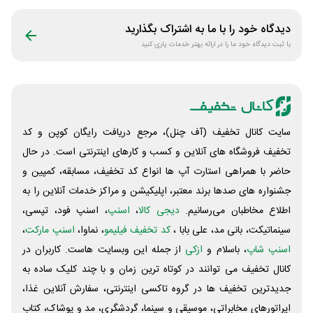
دیدگاه خود را با ما به اشتراک بگذارید
با ثبت دیدگاه خود ما را در ارائه بهتر خدمات یاری کنید
سایت کانال تخفیف (آف چنل)، مرجع دریافت رایگان کوپن و کد
تخفیف فروشگاه های آنلاین و کسب و‌ کارهای اینترنتی است. در حال
حاضر با همراهی استارت آپ ها انواع کد تخفیف، مسابقه، کمپین و
جشنواره های صدها برند معتبر، اپلیکیشن و مراکز خدمات آنلاین را به
اطلاع مخاطبان می‌رسانیم.
دیجی کالا
،
اسنپ
، اسنپ فود، تپسی،
سینماتیکت، بانی مد، علی‌ بابا ،
کد تخفیف فیلیمو
، نماوا،
اسنپ مارکت
،
اسنپ شاپ
، باسلام و
ازکی
از جمله این وبسایت ‌هاست. کاربران در
کانال تخفیف می توانند در کوتاه ترین زمان و با چند کلیک ساده به
جدیدترین تخفیف ها در گروه تاکسی اینترنتی، سفارش آنلاین غذا،
اپراتورهای مخابراتی، موسیقی و سینما، گردشگری، مد و پوشاک، کتاب