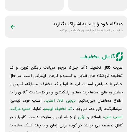
دستی زنانه وکسون
عطارلند
دیدگاه خود را با ما به اشتراک بگذارید
با ثبت دیدگاه خود ما را در ارائه بهتر خدمات یاری کنید
سایت کانال تخفیف (آف چنل)، مرجع دریافت رایگان کوپن و کد
تخفیف فروشگاه های آنلاین و کسب و‌ کارهای اینترنتی است. در حال
حاضر با همراهی استارت آپ ها انواع کد تخفیف، مسابقه، کمپین و
جشنواره های صدها برند معتبر، اپلیکیشن و مراکز خدمات آنلاین را به
اطلاع مخاطبان می‌رسانیم.
دیجی کالا
،
اسنپ
، اسنپ فود، تپسی،
سینماتیکت، بانی مد، علی‌ بابا ،
کد تخفیف فیلیمو
، نماوا،
اسنپ مارکت
،
اسنپ شاپ
، باسلام و
ازکی
از جمله این وبسایت ‌هاست. کاربران در
کانال تخفیف می توانند در کوتاه ترین زمان و با چند کلیک ساده به