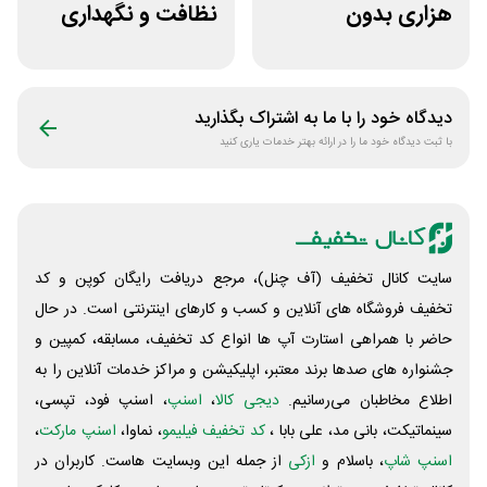
هزاری بدون
نظافت و نگهداری
محدودیت لوازم
خودرو کستل
ورزشی لیموشاپ
دیدگاه خود را با ما به اشتراک بگذارید
با ثبت دیدگاه خود ما را در ارائه بهتر خدمات یاری کنید
سایت کانال تخفیف (آف چنل)، مرجع دریافت رایگان کوپن و کد
تخفیف فروشگاه های آنلاین و کسب و‌ کارهای اینترنتی است. در حال
حاضر با همراهی استارت آپ ها انواع کد تخفیف، مسابقه، کمپین و
جشنواره های صدها برند معتبر، اپلیکیشن و مراکز خدمات آنلاین را به
اطلاع مخاطبان می‌رسانیم.
دیجی کالا
،
اسنپ
، اسنپ فود، تپسی،
سینماتیکت، بانی مد، علی‌ بابا ،
کد تخفیف فیلیمو
، نماوا،
اسنپ مارکت
،
اسنپ شاپ
، باسلام و
ازکی
از جمله این وبسایت ‌هاست. کاربران در