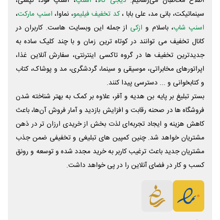
اطلاع مخاطبان می‌رسانیم.
دیجی کالا
،
اسنپ
، اسنپ فود، تپسی،
سینماتیکت، بانی مد، علی‌ بابا ،
کد تخفیف فیلیمو
، نماوا،
اسنپ مارکت
،
اسنپ شاپ
، باسلام و
ازکی
از جمله این وبسایت ‌هاست. کاربران در
کانال تخفیف می توانند در کوتاه ترین زمان و با چند کلیک ساده به
جدیدترین تخفیف ها در گروه تاکسی اینترنتی، سفارش آنلاین غذا،
اپراتورهای مخابراتی، موسیقی و سینما، گردشگری، مد و پوشاک، کتاب
و کتابخوانی و ... دسترسی پیدا کنند.
بستر تبلیغ بر پایه بن هدیه و آفر، علاوه بر کمک به بهتر شناخته شدن
فروشگاه ها در صحنه رقابت و افزایش بازدید و آمار فروش آن‌ها، باعث
کاهش هزینه و ایجاد تجربه‌ای لذت بخش از خریدی ارزان تر در ذهن
مشتریان خواهد شد. چنین کمپین های تبلیغی و تخفیفی ضمن جذب
مشتریان جدید باعث ترغیب کاربر به خرید مجدد شده و توسعه و رونق
کسب و کار در فضای آنلاین را در پی خواهد داشت.