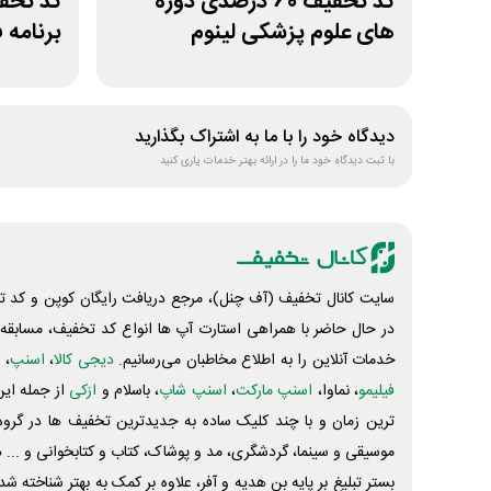
کد تخفیف 60 درصدی دوره
های علوم پزشکی لینوم
برنامه 
دیدگاه خود را با ما به اشتراک بگذارید
با ثبت دیدگاه خود ما را در ارائه بهتر خدمات یاری کنید
سایت کانال تخفیف (آف چنل)، مرجع دریافت رایگان کوپن و کد تخ
در حال حاضر با همراهی استارت آپ ها انواع کد تخفیف، مسابقه، 
خدمات آنلاین را به اطلاع مخاطبان می‌رسانیم.
دیجی کالا
،
اسنپ
، 
فیلیمو
، نماوا،
اسنپ مارکت
،
اسنپ شاپ
، باسلام و
ازکی
از جمله این
ترین زمان و با چند کلیک ساده به جدیدترین تخفیف ها در گروه ت
موسیقی و سینما، گردشگری، مد و پوشاک، کتاب و کتابخوانی و ... 
بستر تبلیغ بر پایه بن هدیه و آفر، علاوه بر کمک به بهتر شناخته 