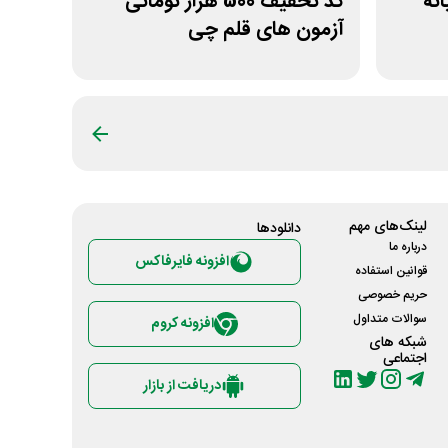
انه
کد تخفیف 500 هزار تومانی
آزمون های قلم چی
لینک‌های مهم
دانلود‌ها
درباره ما
افزونه فایرفاکس
قوانین استفاده
حریم خصوصی
سوالات متداول
افزونه کروم
شبکه های
اجتماعی
دریافت از بازار