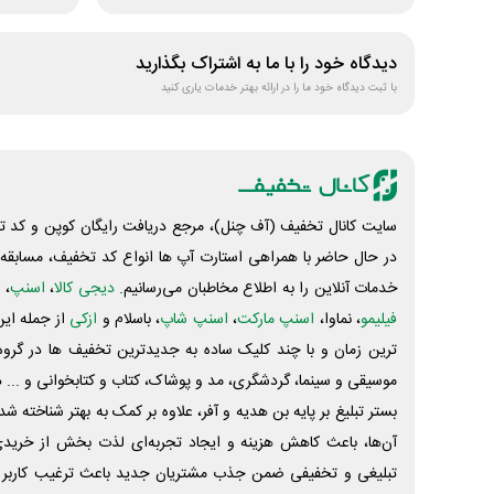
دیدگاه خود را با ما به اشتراک بگذارید
با ثبت دیدگاه خود ما را در ارائه بهتر خدمات یاری کنید
سایت کانال تخفیف (آف چنل)، مرجع دریافت رایگان کوپن و کد تخ
در حال حاضر با همراهی استارت آپ ها انواع کد تخفیف، مسابقه، 
خدمات آنلاین را به اطلاع مخاطبان می‌رسانیم.
دیجی کالا
،
اسنپ
، 
فیلیمو
، نماوا،
اسنپ مارکت
،
اسنپ شاپ
، باسلام و
ازکی
از جمله این
ترین زمان و با چند کلیک ساده به جدیدترین تخفیف ها در گروه ت
موسیقی و سینما، گردشگری، مد و پوشاک، کتاب و کتابخوانی و ... 
بستر تبلیغ بر پایه بن هدیه و آفر، علاوه بر کمک به بهتر شناخته 
آن‌ها، باعث کاهش هزینه و ایجاد تجربه‌ای لذت بخش از خرید
تبلیغی و تخفیفی ضمن جذب مشتریان جدید باعث ترغیب کاربر 