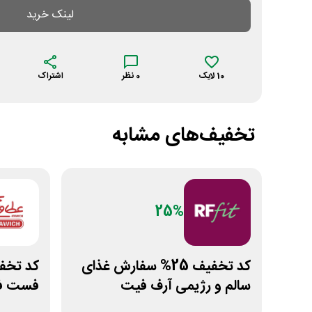
لینک خرید
10
لایک
0
نظر
اشتراک
تخفیف‌های مشابه
25%
کد تخفیف 25% سفارش غذای
سالم و رژیمی آرف فیت
فست فو