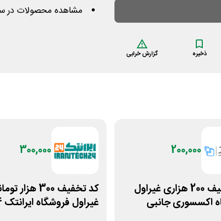
مشاهده محصولات در سای
ذخیره
گزارش خرابی
300,000
200,000
کد تخفیف 200 هزاری غیراول
کد تخفیف 300 هزار تو
ه اکسسوری جانبی
غیراول فروشگاه ایرانتک 24