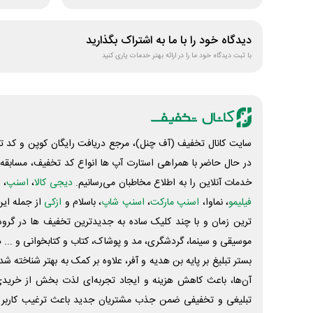
دیدگاه خود را با ما به اشتراک بگذارید
با ثبت دیدگاه خود ما را در ارائه بهتر خدمات یاری کنید
سایت کانال تخفیف (آف چنل)، مرجع دریافت رایگان کوپن و کد تخ
در حال حاضر با همراهی استارت آپ ها انواع کد تخفیف، مسابقه، 
خدمات آنلاین را به اطلاع مخاطبان می‌رسانیم.
دیجی کالا
،
اسنپ
، 
فیلیمو
، نماوا،
اسنپ مارکت
،
اسنپ شاپ
، باسلام و
ازکی
از جمله این
ترین زمان و با چند کلیک ساده به جدیدترین تخفیف ها در گروه ت
موسیقی و سینما، گردشگری، مد و پوشاک، کتاب و کتابخوانی و ... 
بستر تبلیغ بر پایه بن هدیه و آفر، علاوه بر کمک به بهتر شناخته 
آن‌ها، باعث کاهش هزینه و ایجاد تجربه‌ای لذت بخش از خرید
تبلیغی و تخفیفی ضمن جذب مشتریان جدید باعث ترغیب کاربر 