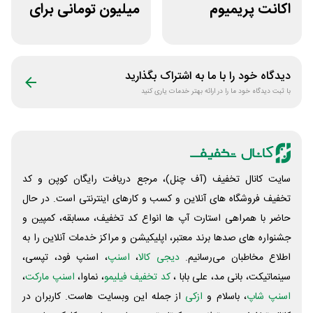
اکانت پریمیوم
میلیون تومانی برای
هوش مصنوعی از
همه محصولات
دیجیتال رو
ژانومه
دیدگاه خود را با ما به اشتراک بگذارید
با ثبت دیدگاه خود ما را در ارائه بهتر خدمات یاری کنید
سایت کانال تخفیف (آف چنل)، مرجع دریافت رایگان کوپن و کد
تخفیف فروشگاه های آنلاین و کسب و‌ کارهای اینترنتی است. در حال
حاضر با همراهی استارت آپ ها انواع کد تخفیف، مسابقه، کمپین و
جشنواره های صدها برند معتبر، اپلیکیشن و مراکز خدمات آنلاین را به
اطلاع مخاطبان می‌رسانیم.
دیجی کالا
،
اسنپ
، اسنپ فود، تپسی،
سینماتیکت، بانی مد، علی‌ بابا ،
کد تخفیف فیلیمو
، نماوا،
اسنپ مارکت
،
اسنپ شاپ
، باسلام و
ازکی
از جمله این وبسایت ‌هاست. کاربران در