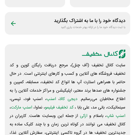
جوایز بازی دنیای
خونه
میرکس
دیدگاه خود را با ما به اشتراک بگذارید
با ثبت دیدگاه خود ما را در ارائه بهتر خدمات یاری کنید
سایت کانال تخفیف (آف چنل)، مرجع دریافت رایگان کوپن و کد
تخفیف فروشگاه های آنلاین و کسب و‌ کارهای اینترنتی است. در حال
حاضر با همراهی استارت آپ ها انواع کد تخفیف، مسابقه، کمپین و
جشنواره های صدها برند معتبر، اپلیکیشن و مراکز خدمات آنلاین را به
اطلاع مخاطبان می‌رسانیم.
دیجی کالا
،
اسنپ
، اسنپ فود، تپسی،
سینماتیکت، بانی مد، علی‌ بابا ،
کد تخفیف فیلیمو
، نماوا،
اسنپ مارکت
،
اسنپ شاپ
، باسلام و
ازکی
از جمله این وبسایت ‌هاست. کاربران در
کانال تخفیف می توانند در کوتاه ترین زمان و با چند کلیک ساده به
جدیدترین تخفیف ها در گروه تاکسی اینترنتی، سفارش آنلاین غذا،