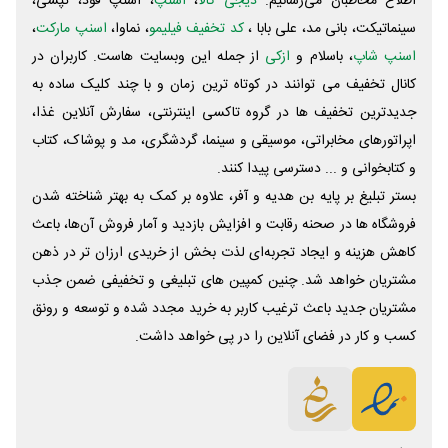
اطلاع مخاطبان می‌رسانیم.
دیجی کالا
،
اسنپ
، اسنپ فود، تپسی،
سینماتیکت، بانی مد، علی‌ بابا ،
کد تخفیف فیلیمو
، نماوا،
اسنپ مارکت
،
اسنپ شاپ
، باسلام و
ازکی
از جمله این وبسایت ‌هاست. کاربران در
کانال تخفیف می توانند در کوتاه ترین زمان و با چند کلیک ساده به
جدیدترین تخفیف ها در گروه تاکسی اینترنتی، سفارش آنلاین غذا،
اپراتورهای مخابراتی، موسیقی و سینما، گردشگری، مد و پوشاک، کتاب
و کتابخوانی و ... دسترسی پیدا کنند.
بستر تبلیغ بر پایه بن هدیه و آفر، علاوه بر کمک به بهتر شناخته شدن
فروشگاه ها در صحنه رقابت و افزایش بازدید و آمار فروش آن‌ها، باعث
کاهش هزینه و ایجاد تجربه‌ای لذت بخش از خریدی ارزان تر در ذهن
مشتریان خواهد شد. چنین کمپین های تبلیغی و تخفیفی ضمن جذب
مشتریان جدید باعث ترغیب کاربر به خرید مجدد شده و توسعه و رونق
کسب و کار در فضای آنلاین را در پی خواهد داشت.