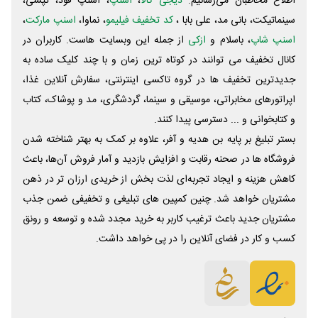
اطلاع مخاطبان می‌رسانیم.
دیجی کالا
،
اسنپ
، اسنپ فود، تپسی،
سینماتیکت، بانی مد، علی‌ بابا ،
کد تخفیف فیلیمو
، نماوا،
اسنپ مارکت
،
اسنپ شاپ
، باسلام و
ازکی
از جمله این وبسایت ‌هاست. کاربران در
کانال تخفیف می توانند در کوتاه ترین زمان و با چند کلیک ساده به
جدیدترین تخفیف ها در گروه تاکسی اینترنتی، سفارش آنلاین غذا،
اپراتورهای مخابراتی، موسیقی و سینما، گردشگری، مد و پوشاک، کتاب
و کتابخوانی و ... دسترسی پیدا کنند.
بستر تبلیغ بر پایه بن هدیه و آفر، علاوه بر کمک به بهتر شناخته شدن
فروشگاه ها در صحنه رقابت و افزایش بازدید و آمار فروش آن‌ها، باعث
کاهش هزینه و ایجاد تجربه‌ای لذت بخش از خریدی ارزان تر در ذهن
مشتریان خواهد شد. چنین کمپین های تبلیغی و تخفیفی ضمن جذب
مشتریان جدید باعث ترغیب کاربر به خرید مجدد شده و توسعه و رونق
کسب و کار در فضای آنلاین را در پی خواهد داشت.