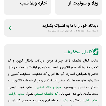
ویلا و سوئیت از
اجاره ویلا شب
سپنجا
دیدگاه خود را با ما به اشتراک بگذارید
با ثبت دیدگاه خود ما را در ارائه بهتر خدمات یاری کنید
سایت کانال تخفیف (آف چنل)، مرجع دریافت رایگان کوپن و کد
تخفیف فروشگاه های آنلاین و کسب و‌ کارهای اینترنتی است. در حال
حاضر با همراهی استارت آپ ها انواع کد تخفیف، مسابقه، کمپین و
جشنواره های صدها برند معتبر، اپلیکیشن و مراکز خدمات آنلاین را به
اطلاع مخاطبان می‌رسانیم.
دیجی کالا
،
اسنپ
، اسنپ فود، تپسی،
سینماتیکت، بانی مد، علی‌ بابا ،
کد تخفیف فیلیمو
، نماوا،
اسنپ مارکت
،
اسنپ شاپ
، باسلام و
ازکی
از جمله این وبسایت ‌هاست. کاربران در