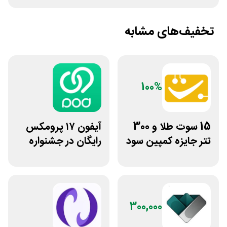
تخفیف‌های مشابه
100%
15 سوت طلا و 300
آیفون ۱۷ پرومکس
تتر جایزه کمپین سود
رایگان در جشنواره
دو نفره تبدیل
روی فرکانس شانس
ویپاد
300,000