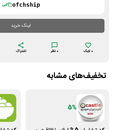
ofchship
کپی
لینک خرید
0
لایک
0
نظر
اشتراک
تخفیف‌های مشابه
5%