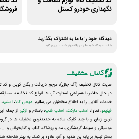
کد تخفیف 5% لوازم نظافت و
نگهداری خودرو کستل
فروشگا
دیدگاه خود را با ما به اشتراک بگذارید
با ثبت دیدگاه خود ما را در ارائه بهتر خدمات یاری کنید
سایت کانال تخفیف (آف چنل)، مرجع دریافت رایگان کوپن و کد تخ
در حال حاضر با همراهی استارت آپ ها انواع کد تخفیف، مسابقه، 
خدمات آنلاین را به اطلاع مخاطبان می‌رسانیم.
دیجی کالا
،
اسنپ
، 
فیلیمو
، نماوا،
اسنپ مارکت
،
اسنپ شاپ
، باسلام و
ازکی
از جمله این
ترین زمان و با چند کلیک ساده به جدیدترین تخفیف ها در گروه ت
موسیقی و سینما، گردشگری، مد و پوشاک، کتاب و کتابخوانی و ... 
بستر تبلیغ بر پایه بن هدیه و آفر، علاوه بر کمک به بهتر شناخته 