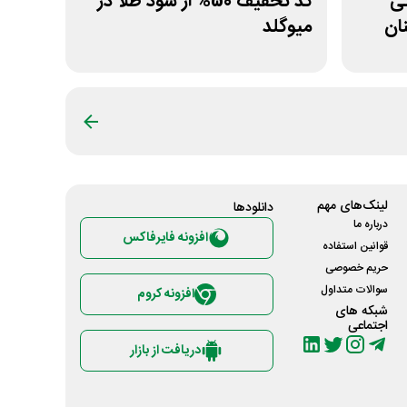
مانی
کد تخفیف 50% از سود طلا در
ان
میوگلد
لینک‌های مهم
دانلود‌ها
درباره ما
افزونه فایرفاکس
قوانین استفاده
حریم خصوصی
سوالات متداول
افزونه کروم
شبکه های
اجتماعی
دریافت از بازار