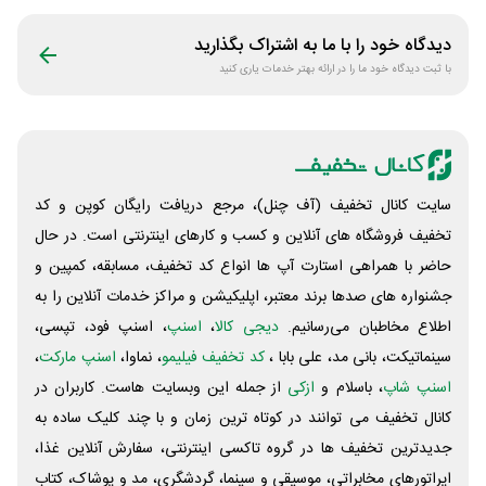
دیدگاه خود را با ما به اشتراک بگذارید
با ثبت دیدگاه خود ما را در ارائه بهتر خدمات یاری کنید
سایت کانال تخفیف (آف چنل)، مرجع دریافت رایگان کوپن و کد
تخفیف فروشگاه های آنلاین و کسب و‌ کارهای اینترنتی است. در حال
حاضر با همراهی استارت آپ ها انواع کد تخفیف، مسابقه، کمپین و
جشنواره های صدها برند معتبر، اپلیکیشن و مراکز خدمات آنلاین را به
اطلاع مخاطبان می‌رسانیم.
دیجی کالا
،
اسنپ
، اسنپ فود، تپسی،
سینماتیکت، بانی مد، علی‌ بابا ،
کد تخفیف فیلیمو
، نماوا،
اسنپ مارکت
،
اسنپ شاپ
، باسلام و
ازکی
از جمله این وبسایت ‌هاست. کاربران در
کانال تخفیف می توانند در کوتاه ترین زمان و با چند کلیک ساده به
جدیدترین تخفیف ها در گروه تاکسی اینترنتی، سفارش آنلاین غذا،
اپراتورهای مخابراتی، موسیقی و سینما، گردشگری، مد و پوشاک، کتاب