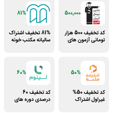
81%
500,000
کد تخفیف 500 هزار
81% تخفیف اشتراک
تومانی آزمون های
سالیانه مکتب خونه
قلم چی
60%
50%
کد تخفیف 50%
کد تخفیف 60
غیراول اشتراک
درصدی دوره های
برنامه فیلیمو مدرسه
علوم پزشکی لینوم