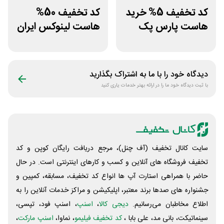
کد تخفیف 5% خرید
کد تخفیف 50%
هاست پارس پک
هاست لینوکس ایران
و اروپا سابین سرور
دیدگاه خود را با ما به اشتراک بگذارید
با ثبت دیدگاه خود ما را در ارائه بهتر خدمات یاری کنید
سایت کانال تخفیف (آف چنل)، مرجع دریافت رایگان کوپن و کد
تخفیف فروشگاه های آنلاین و کسب و‌ کارهای اینترنتی است. در حال
حاضر با همراهی استارت آپ ها انواع کد تخفیف، مسابقه، کمپین و
جشنواره های صدها برند معتبر، اپلیکیشن و مراکز خدمات آنلاین را به
اطلاع مخاطبان می‌رسانیم.
دیجی کالا
،
اسنپ
، اسنپ فود، تپسی،
سینماتیکت، بانی مد، علی‌ بابا ،
کد تخفیف فیلیمو
، نماوا،
اسنپ مارکت
،