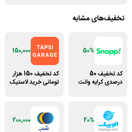
تخفیف‌های مشابه
150,000
50%
کد تخفیف 50
کد تخفیف 150 هزار
درصدی کرایه وانت
تومانی خرید لاستیک
بار اسنپ
تپسی گاراژ
200,000
20%