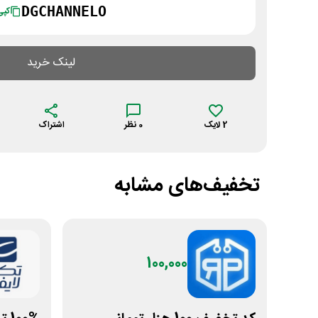
DGCHANNELO
کپی
لینک خرید
2
لایک
0
نظر
اشتراک
تخفیف‌های مشابه
100,000