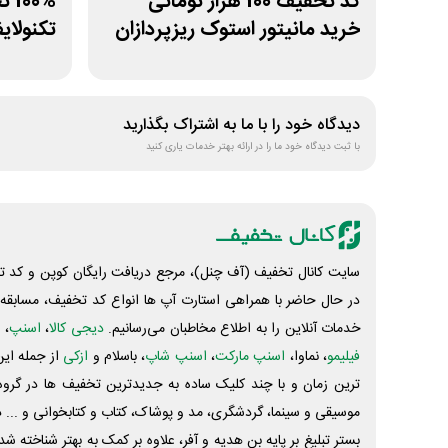
کد تخفیف 100 هزار تومانی
00%
خرید مانیتور استوک ریزپردازان
تکنولای
دیدگاه خود را با ما به اشتراک بگذارید
با ثبت دیدگاه خود ما را در ارائه بهتر خدمات یاری کنید
سایت کانال تخفیف (آف چنل)، مرجع دریافت رایگان کوپن و کد تخ
در حال حاضر با همراهی استارت آپ ها انواع کد تخفیف، مسابقه، 
خدمات آنلاین را به اطلاع مخاطبان می‌رسانیم.
دیجی کالا
،
اسنپ
، 
فیلیمو
، نماوا،
اسنپ مارکت
،
اسنپ شاپ
، باسلام و
ازکی
از جمله این
ترین زمان و با چند کلیک ساده به جدیدترین تخفیف ها در گروه ت
موسیقی و سینما، گردشگری، مد و پوشاک، کتاب و کتابخوانی و ... 
بستر تبلیغ بر پایه بن هدیه و آفر، علاوه بر کمک به بهتر شناخته 