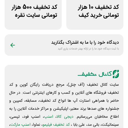
کد تخفیف 10 هزار
کد تخفیف 500 هزار
تومانی خرید کیف
تومانی سایت نقره
دستی زنانه وکسون
جات زنانه زرینان
دیدگاه خود را با ما به اشتراک بگذارید
با ثبت دیدگاه خود ما را در ارائه بهتر خدمات یاری کنید
سایت کانال تخفیف (آف چنل)، مرجع دریافت رایگان کوپن و کد
تخفیف فروشگاه های آنلاین و کسب و‌ کارهای اینترنتی است. در حال
حاضر با همراهی استارت آپ ها انواع کد تخفیف، مسابقه، کمپین و
جشنواره های صدها برند معتبر، اپلیکیشن و مراکز خدمات آنلاین را به
اطلاع مخاطبان می‌رسانیم.
دیجی کالا
،
اسنپ
، اسنپ فود، تپسی،
سینماتیکت، بانی مد، علی‌ بابا ،
کد تخفیف فیلیمو
، نماوا،
اسنپ مارکت
،