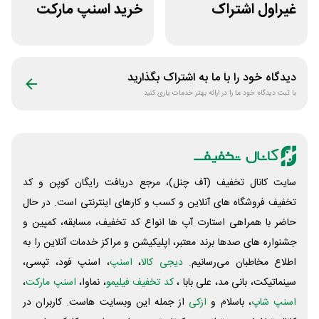
غیراول اشتراک
خرید اسنپ مارکت
برنامه فیلیمو مدرسه
70 هزار تومانی
دیدگاه خود را با ما به اشتراک بگذارید
با ثبت دیدگاه خود ما را در ارائه بهتر خدمات یاری کنید
سایت کانال تخفیف (آف چنل)، مرجع دریافت رایگان کوپن و کد
تخفیف فروشگاه های آنلاین و کسب و‌ کارهای اینترنتی است. در حال
حاضر با همراهی استارت آپ ها انواع کد تخفیف، مسابقه، کمپین و
جشنواره های صدها برند معتبر، اپلیکیشن و مراکز خدمات آنلاین را به
اطلاع مخاطبان می‌رسانیم.
دیجی کالا
،
اسنپ
، اسنپ فود، تپسی،
سینماتیکت، بانی مد، علی‌ بابا ،
کد تخفیف فیلیمو
، نماوا،
اسنپ مارکت
،
اسنپ شاپ
، باسلام و
ازکی
از جمله این وبسایت ‌هاست. کاربران در