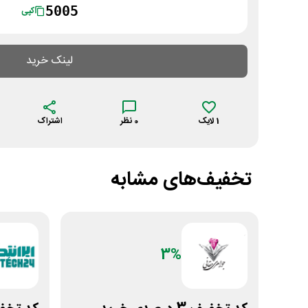
5005
کپی
لینک خرید
1
لایک
0
نظر
اشتراک
تخفیف‌های مشابه
3%