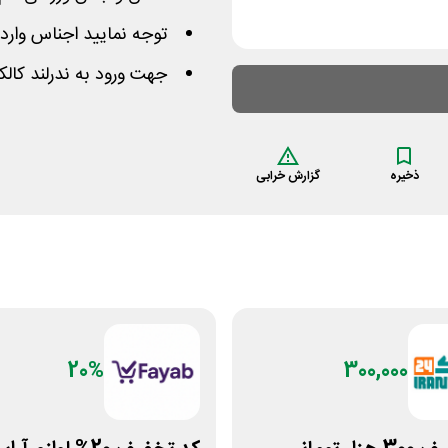
توجه نمایید اجناس وارداتی دارای 6 ماه گار
جهت ورود به ندرلند کال
ذخیره
گزارش خرابی
20%
300,000