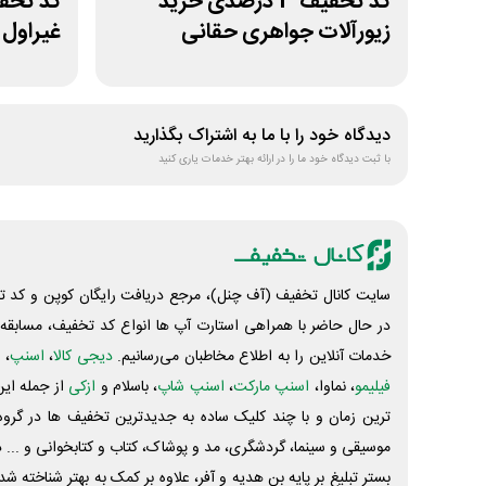
کد تخفیف 3 درصدی خرید
زیورآلات جواهری حقانی
غیراول ف
دیدگاه خود را با ما به اشتراک بگذارید
با ثبت دیدگاه خود ما را در ارائه بهتر خدمات یاری کنید
سایت کانال تخفیف (آف چنل)، مرجع دریافت رایگان کوپن و کد تخ
در حال حاضر با همراهی استارت آپ ها انواع کد تخفیف، مسابقه، 
خدمات آنلاین را به اطلاع مخاطبان می‌رسانیم.
دیجی کالا
،
اسنپ
، 
فیلیمو
، نماوا،
اسنپ مارکت
،
اسنپ شاپ
، باسلام و
ازکی
از جمله این
ترین زمان و با چند کلیک ساده به جدیدترین تخفیف ها در گروه ت
موسیقی و سینما، گردشگری، مد و پوشاک، کتاب و کتابخوانی و ... 
بستر تبلیغ بر پایه بن هدیه و آفر، علاوه بر کمک به بهتر شناخته 