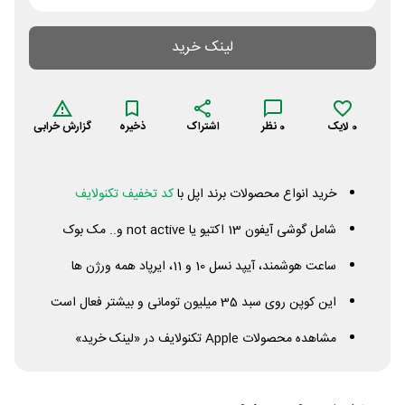
لینک خرید
0
لایک
0
نظر
اشتراک
ذخیره
گزارش خرابی
خرید انواع محصولات برند اپل با
کد تخفیف تکنولایف
شامل گوشی آیفون 13 اکتیو یا
active
not
و.. مک بوک
ساعت هوشمند، آیپد نسل 10 و 11، ایرپاد همه ورژن ها
این کوپن روی سبد 35 میلیون تومانی و بیشتر فعال است
مشاهده محصولات
Apple
تکنولایف در «لینک خرید»