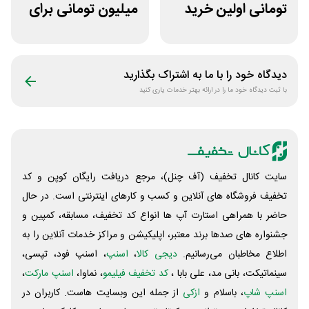
تومانی اولین خرید
میلیون تومانی برای
دی جی لند
همه محصولات
ژانومه
دیدگاه خود را با ما به اشتراک بگذارید
با ثبت دیدگاه خود ما را در ارائه بهتر خدمات یاری کنید
سایت کانال تخفیف (آف چنل)، مرجع دریافت رایگان کوپن و کد
تخفیف فروشگاه های آنلاین و کسب و‌ کارهای اینترنتی است. در حال
حاضر با همراهی استارت آپ ها انواع کد تخفیف، مسابقه، کمپین و
جشنواره های صدها برند معتبر، اپلیکیشن و مراکز خدمات آنلاین را به
اطلاع مخاطبان می‌رسانیم.
دیجی کالا
،
اسنپ
، اسنپ فود، تپسی،
سینماتیکت، بانی مد، علی‌ بابا ،
کد تخفیف فیلیمو
، نماوا،
اسنپ مارکت
،
اسنپ شاپ
، باسلام و
ازکی
از جمله این وبسایت ‌هاست. کاربران در