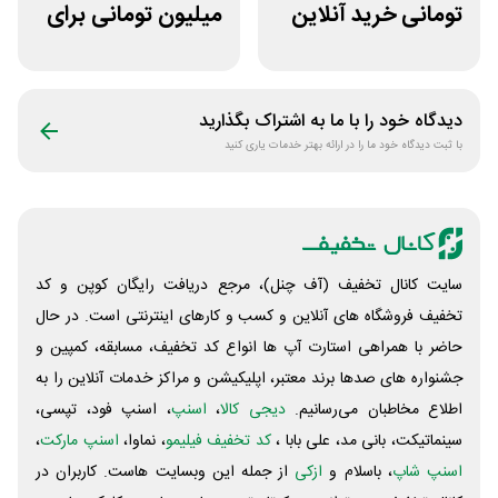
تومانی خرید آنلاین
میلیون تومانی برای
چای مای گیلا
همه محصولات
ژانومه
دیدگاه خود را با ما به اشتراک بگذارید
با ثبت دیدگاه خود ما را در ارائه بهتر خدمات یاری کنید
سایت کانال تخفیف (آف چنل)، مرجع دریافت رایگان کوپن و کد
تخفیف فروشگاه های آنلاین و کسب و‌ کارهای اینترنتی است. در حال
حاضر با همراهی استارت آپ ها انواع کد تخفیف، مسابقه، کمپین و
جشنواره های صدها برند معتبر، اپلیکیشن و مراکز خدمات آنلاین را به
اطلاع مخاطبان می‌رسانیم.
دیجی کالا
،
اسنپ
، اسنپ فود، تپسی،
سینماتیکت، بانی مد، علی‌ بابا ،
کد تخفیف فیلیمو
، نماوا،
اسنپ مارکت
،
اسنپ شاپ
، باسلام و
ازکی
از جمله این وبسایت ‌هاست. کاربران در