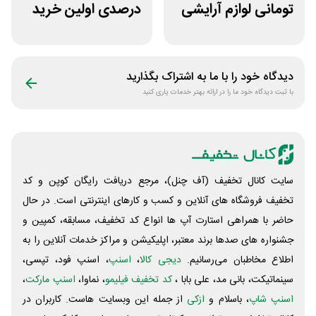
تومانی لوازم آرایشی
درصدی اولین خرید
بهداشتی لونا اسکین
فروشگاه عطر حس
دیدگاه خود را با ما به اشتراک بگذارید
با ثبت دیدگاه خود ما را در ارائه بهتر خدمات یاری کنید
سایت کانال تخفیف (آف چنل)، مرجع دریافت رایگان کوپن و کد
تخفیف فروشگاه های آنلاین و کسب و‌ کارهای اینترنتی است. در حال
حاضر با همراهی استارت آپ ها انواع کد تخفیف، مسابقه، کمپین و
جشنواره های صدها برند معتبر، اپلیکیشن و مراکز خدمات آنلاین را به
اطلاع مخاطبان می‌رسانیم.
دیجی کالا
،
اسنپ
، اسنپ فود، تپسی،
سینماتیکت، بانی مد، علی‌ بابا ،
کد تخفیف فیلیمو
، نماوا،
اسنپ مارکت
،
اسنپ شاپ
، باسلام و
ازکی
از جمله این وبسایت ‌هاست. کاربران در