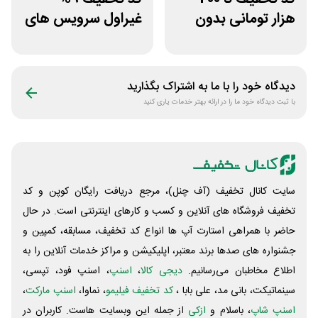
هزار تومانی بدون
غیراول سرویس های
محدودیت رژیم
میزبانی میهن وب
غذایی بروکلی
هاست
دیدگاه خود را با ما به اشتراک بگذارید
با ثبت دیدگاه خود ما را در ارائه بهتر خدمات یاری کنید
سایت کانال تخفیف (آف چنل)، مرجع دریافت رایگان کوپن و کد
تخفیف فروشگاه های آنلاین و کسب و‌ کارهای اینترنتی است. در حال
حاضر با همراهی استارت آپ ها انواع کد تخفیف، مسابقه، کمپین و
جشنواره های صدها برند معتبر، اپلیکیشن و مراکز خدمات آنلاین را به
اطلاع مخاطبان می‌رسانیم.
دیجی کالا
،
اسنپ
، اسنپ فود، تپسی،
سینماتیکت، بانی مد، علی‌ بابا ،
کد تخفیف فیلیمو
، نماوا،
اسنپ مارکت
،
اسنپ شاپ
، باسلام و
ازکی
از جمله این وبسایت ‌هاست. کاربران در