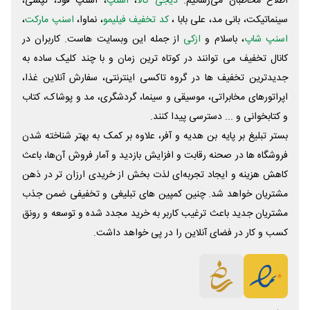
اطلاع مخاطبان می‌رسانیم.
دیجی کالا
،
اسنپ
، اسنپ فود، تپسی،
سینماتیکت، بانی مد، علی‌ بابا ،
کد تخفیف فیلیمو
، نماوا،
اسنپ مارکت
،
اسنپ شاپ
، باسلام و
ازکی
از جمله این وبسایت ‌هاست. کاربران در
کانال تخفیف می توانند در کوتاه ترین زمان و با چند کلیک ساده به
جدیدترین تخفیف ها در گروه تاکسی اینترنتی، سفارش آنلاین غذا،
اپراتورهای مخابراتی، موسیقی و سینما، گردشگری، مد و پوشاک، کتاب
و کتابخوانی و ... دسترسی پیدا کنند.
بستر تبلیغ بر پایه بن هدیه و آفر، علاوه بر کمک به بهتر شناخته شدن
فروشگاه ها در صحنه رقابت و افزایش بازدید و آمار فروش آن‌ها، باعث
کاهش هزینه و ایجاد تجربه‌ای لذت بخش از خریدی ارزان تر در ذهن
مشتریان خواهد شد. چنین کمپین های تبلیغی و تخفیفی ضمن جذب
مشتریان جدید باعث ترغیب کاربر به خرید مجدد شده و توسعه و رونق
کسب و کار در فضای آنلاین را در پی خواهد داشت.