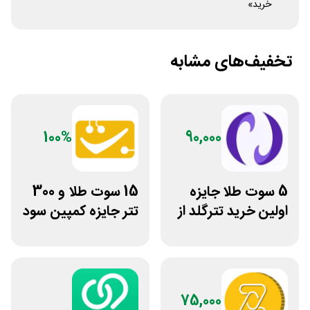
خرید»
تخفیف‌های مشابه
100%
90,000
5 سوت طلا جایزه
15 سوت طلا و 300
اولین خرید تترگلد از
تتر جایزه کمپین سود
نوبیتکس
دو نفره تبدیل
75,000