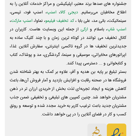
جشنواره های صدها برند معتبر، اپلیکیشن و مراکز خدمات آنلاین را به
اطلاع مخاطبان می‌رسانیم.
دیجی کالا
،
اسنپ
، اسنپ فود، تپسی،
سینماتیکت، بانی مد، علی‌ بابا ،
کد تخفیف فیلیمو
، نماوا،
اسنپ مارکت
،
اسنپ شاپ
، باسلام و
ازکی
از جمله این وبسایت ‌هاست. کاربران در
کانال تخفیف می توانند در کوتاه ترین زمان و با چند کلیک ساده به
جدیدترین تخفیف ها در گروه تاکسی اینترنتی، سفارش آنلاین غذا،
اپراتورهای مخابراتی، موسیقی و سینما، گردشگری، مد و پوشاک، کتاب
و کتابخوانی و ... دسترسی پیدا کنند.
بستر تبلیغ بر پایه بن هدیه و آفر، علاوه بر کمک به بهتر شناخته شدن
فروشگاه ها در صحنه رقابت و افزایش بازدید و آمار فروش آن‌ها، باعث
کاهش هزینه و ایجاد تجربه‌ای لذت بخش از خریدی ارزان تر در ذهن
مشتریان خواهد شد. چنین کمپین های تبلیغی و تخفیفی ضمن جذب
مشتریان جدید باعث ترغیب کاربر به خرید مجدد شده و توسعه و رونق
کسب و کار در فضای آنلاین را در پی خواهد داشت.