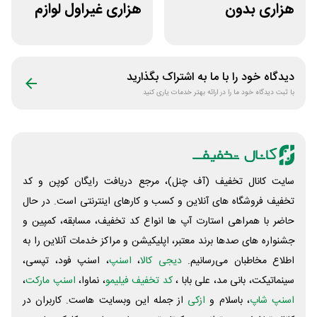
هزاری بدون
هزاری غیراول لوازم
محدودیت لوازم
ورزشی مرکزی
ورزشی لیموشاپ
گلشهر
دیدگاه خود را با ما به اشتراک بگذارید
با ثبت دیدگاه خود ما را در ارائه بهتر خدمات یاری کنید
سایت کانال تخفیف (آف چنل)، مرجع دریافت رایگان کوپن و کد
تخفیف فروشگاه های آنلاین و کسب و‌ کارهای اینترنتی است. در حال
حاضر با همراهی استارت آپ ها انواع کد تخفیف، مسابقه، کمپین و
جشنواره های صدها برند معتبر، اپلیکیشن و مراکز خدمات آنلاین را به
اطلاع مخاطبان می‌رسانیم.
دیجی کالا
،
اسنپ
، اسنپ فود، تپسی،
سینماتیکت، بانی مد، علی‌ بابا ،
کد تخفیف فیلیمو
، نماوا،
اسنپ مارکت
،
اسنپ شاپ
، باسلام و
ازکی
از جمله این وبسایت ‌هاست. کاربران در