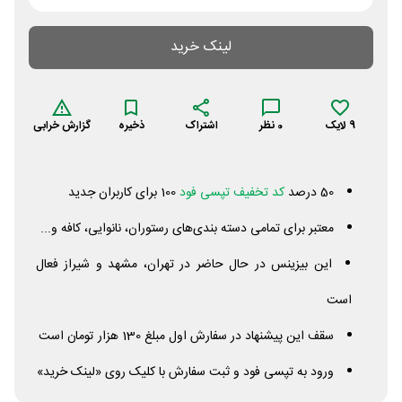
لینک خرید
9
لایک
0
نظر
اشتراک
ذخیره
گزارش خرابی
50 درصد
کد تخفیف تپسی فود
100 برای کاربران جدید
معتبر برای تمامی دسته بندی‌های رستوران، نانوایی، کافه و...
این بیزینس در حال حاضر در تهران، مشهد و شیراز فعال
است
سقف این پیشنهاد در سفارش اول مبلغ 130 هزار تومان است
ورود به تپسی فود و ثبت سفارش با کلیک روی «لینک خرید»