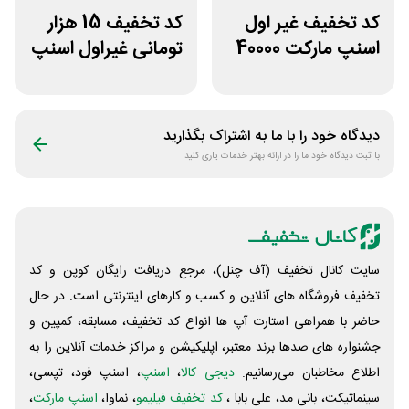
کد تخفیف غیر اول
کد تخفیف 15 هزار
اسنپ مارکت 40000
تومانی غیراول اسنپ
تومانی
اکسپرس بانک ملت
دیدگاه خود را با ما به اشتراک بگذارید
با ثبت دیدگاه خود ما را در ارائه بهتر خدمات یاری کنید
سایت کانال تخفیف (آف چنل)، مرجع دریافت رایگان کوپن و کد
تخفیف فروشگاه های آنلاین و کسب و‌ کارهای اینترنتی است. در حال
حاضر با همراهی استارت آپ ها انواع کد تخفیف، مسابقه، کمپین و
جشنواره های صدها برند معتبر، اپلیکیشن و مراکز خدمات آنلاین را به
اطلاع مخاطبان می‌رسانیم.
دیجی کالا
،
اسنپ
، اسنپ فود، تپسی،
سینماتیکت، بانی مد، علی‌ بابا ،
کد تخفیف فیلیمو
، نماوا،
اسنپ مارکت
،