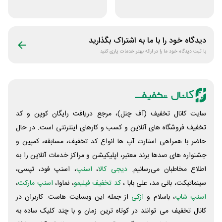
بهداشتی لونا اسکین
عطرافشان
دیدگاه خود را با ما به اشتراک بگذارید
با ثبت دیدگاه خود ما را در ارائه بهتر خدمات یاری کنید
سایت کانال تخفیف (آف چنل)، مرجع دریافت رایگان کوپن و کد
تخفیف فروشگاه های آنلاین و کسب و‌ کارهای اینترنتی است. در حال
حاضر با همراهی استارت آپ ها انواع کد تخفیف، مسابقه، کمپین و
جشنواره های صدها برند معتبر، اپلیکیشن و مراکز خدمات آنلاین را به
اطلاع مخاطبان می‌رسانیم.
دیجی کالا
،
اسنپ
، اسنپ فود، تپسی،
سینماتیکت، بانی مد، علی‌ بابا ،
کد تخفیف فیلیمو
، نماوا،
اسنپ مارکت
،
اسنپ شاپ
، باسلام و
ازکی
از جمله این وبسایت ‌هاست. کاربران در
کانال تخفیف می توانند در کوتاه ترین زمان و با چند کلیک ساده به