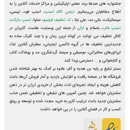
جشنواره های صدها برند معتبر، اپلیکیشن و مراکز خدمات آنلاین را به
اطلاع مخاطبان می‌رسانیم.
دیجی کالا
،
اسنپ
، اسنپ فود، تپسی،
سینماتیکت، بانی مد، علی‌ بابا ،
کد تخفیف فیلیمو
، نماوا،
اسنپ مارکت
،
اسنپ شاپ
، باسلام و
ازکی
از جمله این وبسایت ‌هاست. کاربران در
کانال تخفیف می توانند در کوتاه ترین زمان و با چند کلیک ساده به
جدیدترین تخفیف ها در گروه تاکسی اینترنتی، سفارش آنلاین غذا،
اپراتورهای مخابراتی، موسیقی و سینما، گردشگری، مد و پوشاک، کتاب
و کتابخوانی و ... دسترسی پیدا کنند.
بستر تبلیغ بر پایه بن هدیه و آفر، علاوه بر کمک به بهتر شناخته شدن
فروشگاه ها در صحنه رقابت و افزایش بازدید و آمار فروش آن‌ها، باعث
کاهش هزینه و ایجاد تجربه‌ای لذت بخش از خریدی ارزان تر در ذهن
مشتریان خواهد شد. چنین کمپین های تبلیغی و تخفیفی ضمن جذب
مشتریان جدید باعث ترغیب کاربر به خرید مجدد شده و توسعه و رونق
کسب و کار در فضای آنلاین را در پی خواهد داشت.