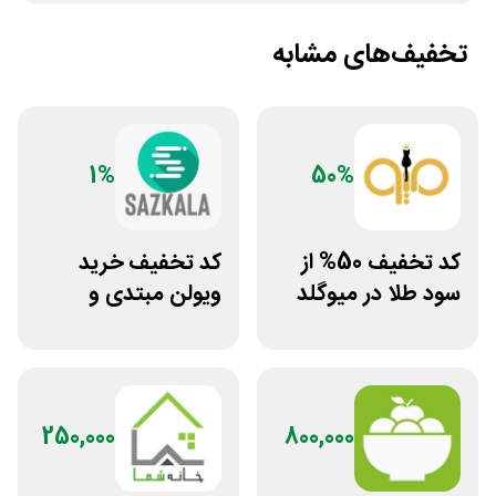
تخفیف‌های مشابه
1%
50%
کد تخفیف 50% از
کد تخفیف خرید
سود طلا در میوگلد
ویولن مبتدی و
آموزشی از سازکالا
250,000
800,000