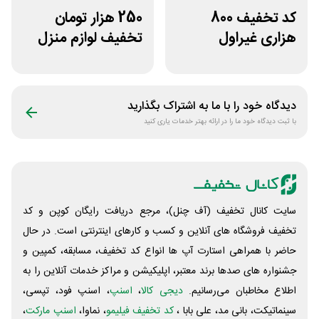
کد تخفیف 800
250 هزار تومان
هزاری غیراول
تخفیف لوازم منزل
فروشگاه اکشن
در فروشگاه خانه شما
فیگور بگو سیب
دیدگاه خود را با ما به اشتراک بگذارید
با ثبت دیدگاه خود ما را در ارائه بهتر خدمات یاری کنید
سایت کانال تخفیف (آف چنل)، مرجع دریافت رایگان کوپن و کد
تخفیف فروشگاه های آنلاین و کسب و‌ کارهای اینترنتی است. در حال
حاضر با همراهی استارت آپ ها انواع کد تخفیف، مسابقه، کمپین و
جشنواره های صدها برند معتبر، اپلیکیشن و مراکز خدمات آنلاین را به
اطلاع مخاطبان می‌رسانیم.
دیجی کالا
،
اسنپ
، اسنپ فود، تپسی،
سینماتیکت، بانی مد، علی‌ بابا ،
کد تخفیف فیلیمو
، نماوا،
اسنپ مارکت
،