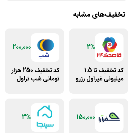
تخفیف‌های مشابه
200,000
2%
کد تخفیف تا 1.5
کد تخفیف 250 هزار
میلیونی غیراول رزرو
تومانی شب تراول
آنلاین هتل قاصدک
برای همه کاربران
24
3%
150,000