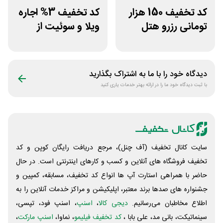
کد تخفیف 150 هزار
کد تخفیف 3% اجاره
تومانی رزرو هتل
ویلا و سوئیت از
داخلی سفرآرا
سپنجا
دیدگاه خود را با ما به اشتراک بگذارید
با ثبت دیدگاه خود ما را در ارائه بهتر خدمات یاری کنید
سایت کانال تخفیف (آف چنل)، مرجع دریافت رایگان کوپن و کد
تخفیف فروشگاه های آنلاین و کسب و‌ کارهای اینترنتی است. در حال
حاضر با همراهی استارت آپ ها انواع کد تخفیف، مسابقه، کمپین و
جشنواره های صدها برند معتبر، اپلیکیشن و مراکز خدمات آنلاین را به
اطلاع مخاطبان می‌رسانیم.
دیجی کالا
،
اسنپ
، اسنپ فود، تپسی،
سینماتیکت، بانی مد، علی‌ بابا ،
کد تخفیف فیلیمو
، نماوا،
اسنپ مارکت
،