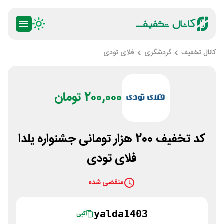
کانال تخفیف
گردشگری
فلای تودی
200,000 تومان
کد تخفیف 200 هزار تومانی جشنواره یلدا
فلای تودی
منقضی شده
yalda1403
کپی