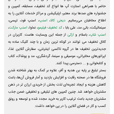
حاضر با همراهی استارت آپ ها انواع کد تخفیف، مسابقه، کمپین و
جشنواره های صدها برند معتبر، اپلیکیشن و مراکز خدمات آنلاین را به
اطلاع مخاطبان می‌رسانیم.
دیجی کالا
،
اسنپ
، اسنپ فود، تپسی،
سینماتیکت، بانی مد، علی‌ بابا ،
کد تخفیف فیلیمو
، نماوا،
اسنپ مارکت
،
اسنپ شاپ
، باسلام و
ازکی
از جمله این وبسایت ‌هاست. کاربران در
کانال تخفیف می توانند در کوتاه ترین زمان و با چند کلیک ساده به
جدیدترین تخفیف ها در گروه تاکسی اینترنتی، سفارش آنلاین غذا،
اپراتورهای مخابراتی، موسیقی و سینما، گردشگری، مد و پوشاک، کتاب
و کتابخوانی و ... دسترسی پیدا کنند.
بستر تبلیغ بر پایه بن هدیه و آفر، علاوه بر کمک به بهتر شناخته شدن
فروشگاه ها در صحنه رقابت و افزایش بازدید و آمار فروش آن‌ها، باعث
کاهش هزینه و ایجاد تجربه‌ای لذت بخش از خریدی ارزان تر در ذهن
مشتریان خواهد شد. چنین کمپین های تبلیغی و تخفیفی ضمن جذب
مشتریان جدید باعث ترغیب کاربر به خرید مجدد شده و توسعه و رونق
کسب و کار در فضای آنلاین را در پی خواهد داشت.