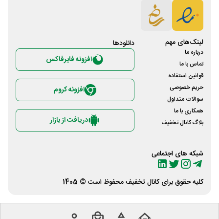
لینک‌های مهم
دانلود‌ها
درباره ما
افزونه فایرفاکس
تماس با ما
قوانین استفاده
حریم خصوصی
افزونه کروم
سوالات متداول
همکاری با ما
دریافت از بازار
بلاگ کانال تخفیف
شبکه های اجتماعی
کلیه حقوق برای
کانال تخفیف
محفوظ است © 1405