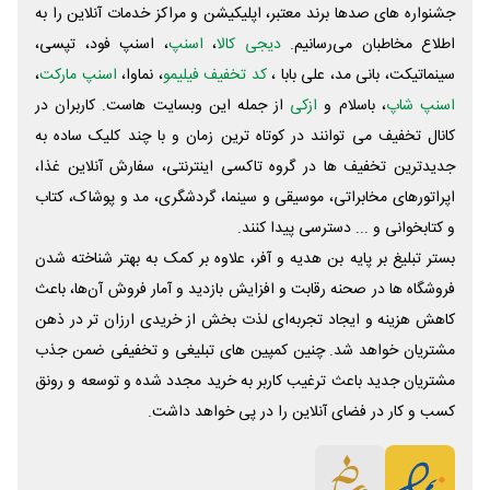
جشنواره های صدها برند معتبر، اپلیکیشن و مراکز خدمات آنلاین را به
اطلاع مخاطبان می‌رسانیم.
دیجی کالا
،
اسنپ
، اسنپ فود، تپسی،
سینماتیکت، بانی مد، علی‌ بابا ،
کد تخفیف فیلیمو
، نماوا،
اسنپ مارکت
،
اسنپ شاپ
، باسلام و
ازکی
از جمله این وبسایت ‌هاست. کاربران در
کانال تخفیف می توانند در کوتاه ترین زمان و با چند کلیک ساده به
جدیدترین تخفیف ها در گروه تاکسی اینترنتی، سفارش آنلاین غذا،
اپراتورهای مخابراتی، موسیقی و سینما، گردشگری، مد و پوشاک، کتاب
و کتابخوانی و ... دسترسی پیدا کنند.
بستر تبلیغ بر پایه بن هدیه و آفر، علاوه بر کمک به بهتر شناخته شدن
فروشگاه ها در صحنه رقابت و افزایش بازدید و آمار فروش آن‌ها، باعث
کاهش هزینه و ایجاد تجربه‌ای لذت بخش از خریدی ارزان تر در ذهن
مشتریان خواهد شد. چنین کمپین های تبلیغی و تخفیفی ضمن جذب
مشتریان جدید باعث ترغیب کاربر به خرید مجدد شده و توسعه و رونق
کسب و کار در فضای آنلاین را در پی خواهد داشت.