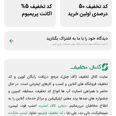
کد تخفیف 50
کد تخفیف 5%
درصدی اولین خرید
اکانت پریمیوم
لوازم خودرو کستل
هوش مصنوعی از
دیجیتال رو
دیدگاه خود را با ما به اشتراک بگذارید
با ثبت دیدگاه خود ما را در ارائه بهتر خدمات یاری کنید
سایت کانال تخفیف (آف چنل)، مرجع دریافت رایگان کوپن و کد
تخفیف فروشگاه های آنلاین و کسب و‌ کارهای اینترنتی است. در حال
حاضر با همراهی استارت آپ ها انواع کد تخفیف، مسابقه، کمپین و
جشنواره های صدها برند معتبر، اپلیکیشن و مراکز خدمات آنلاین را به
اطلاع مخاطبان می‌رسانیم.
دیجی کالا
،
اسنپ
، اسنپ فود، تپسی،
سینماتیکت، بانی مد، علی‌ بابا ،
کد تخفیف فیلیمو
، نماوا،
اسنپ مارکت
،