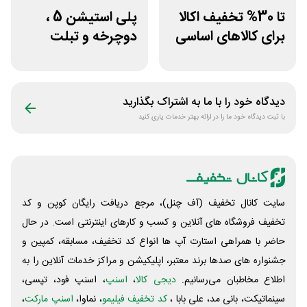
تا 30% تخفیف اکالا
پلی استیشن 5 ،
برای کالاهای اساسی
دوچرخه و تبلت
بدون سقف
جوایز بازی دنیای
میرکس
دیدگاه خود را با ما به اشتراک بگذارید
با ثبت دیدگاه خود ما را در ارائه بهتر خدمات یاری کنید
سایت کانال تخفیف (آف چنل)، مرجع دریافت رایگان کوپن و کد
تخفیف فروشگاه های آنلاین و کسب و‌ کارهای اینترنتی است. در حال
حاضر با همراهی استارت آپ ها انواع کد تخفیف، مسابقه، کمپین و
جشنواره های صدها برند معتبر، اپلیکیشن و مراکز خدمات آنلاین را به
اطلاع مخاطبان می‌رسانیم.
دیجی کالا
،
اسنپ
، اسنپ فود، تپسی،
سینماتیکت، بانی مد، علی‌ بابا ،
کد تخفیف فیلیمو
، نماوا،
اسنپ مارکت
،