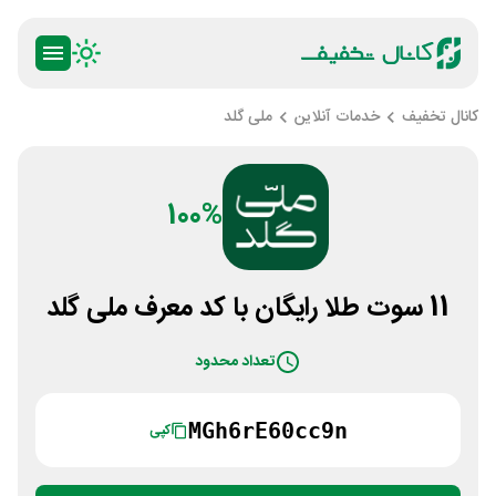
کانال تخفیف
خدمات آنلاین
ملی گلد
100%
11 سوت طلا رایگان با کد معرف ملی گلد
تعداد محدود
MGh6rE60cc9n
کپی