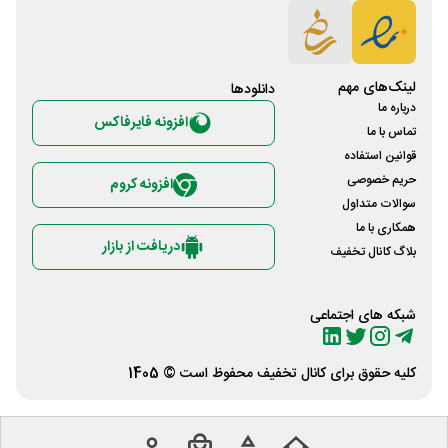
لینک‌های مهم
دانلود‌ها
درباره ما
افزونه فایرفاکس
تماس با ما
قوانین استفاده
حریم خصوصی
افزونه کروم
سوالات متداول
همکاری با ما
دریافت از بازار
بلاگ کانال تخفیف
شبکه های اجتماعی
کلیه حقوق برای
کانال تخفیف
محفوظ است © 1405