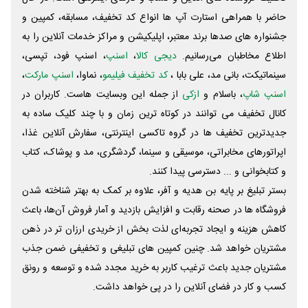
حاضر با همراهی استارت آپ ها انواع کد تخفیف، مسابقه، کمپین و
جشنواره های صدها برند معتبر، اپلیکیشن و مراکز خدمات آنلاین را به
اطلاع مخاطبان می‌رسانیم.
دیجی کالا
،
اسنپ
، اسنپ فود، تپسی،
سینماتیکت، بانی مد، علی‌ بابا ،
کد تخفیف فیلیمو
، نماوا،
اسنپ مارکت
،
اسنپ شاپ
، باسلام و
ازکی
از جمله این وبسایت ‌هاست. کاربران در
کانال تخفیف می توانند در کوتاه ترین زمان و با چند کلیک ساده به
جدیدترین تخفیف ها در گروه تاکسی اینترنتی، سفارش آنلاین غذا،
اپراتورهای مخابراتی، موسیقی و سینما، گردشگری، مد و پوشاک، کتاب
و کتابخوانی و ... دسترسی پیدا کنند.
بستر تبلیغ بر پایه بن هدیه و آفر، علاوه بر کمک به بهتر شناخته شدن
فروشگاه ها در صحنه رقابت و افزایش بازدید و آمار فروش آن‌ها، باعث
کاهش هزینه و ایجاد تجربه‌ای لذت بخش از خریدی ارزان تر در ذهن
مشتریان خواهد شد. چنین کمپین های تبلیغی و تخفیفی ضمن جذب
مشتریان جدید باعث ترغیب کاربر به خرید مجدد شده و توسعه و رونق
کسب و کار در فضای آنلاین را در پی خواهد داشت.