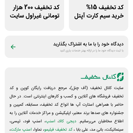
کد تخفیف 15%
کد تخفیف 200 هزار
خرید سیم کارت آپتل
تومانی غیراول سایت
از سایت اکسوری
خوابیست
دیدگاه خود را با ما به اشتراک بگذارید
با ثبت دیدگاه خود ما را در ارائه بهتر خدمات یاری کنید
سایت کانال تخفیف (آف چنل)، مرجع دریافت رایگان کوپن و کد
تخفیف فروشگاه های آنلاین و کسب و‌ کارهای اینترنتی است. در حال
حاضر با همراهی استارت آپ ها انواع کد تخفیف، مسابقه، کمپین و
جشنواره های صدها برند معتبر، اپلیکیشن و مراکز خدمات آنلاین را به
اطلاع مخاطبان می‌رسانیم.
دیجی کالا
،
اسنپ
، اسنپ فود، تپسی،
سینماتیکت، بانی مد، علی‌ بابا ،
کد تخفیف فیلیمو
، نماوا،
اسنپ مارکت
،