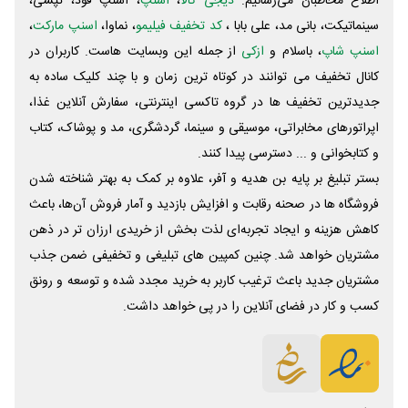
اطلاع مخاطبان می‌رسانیم.
دیجی کالا
،
اسنپ
، اسنپ فود، تپسی،
سینماتیکت، بانی مد، علی‌ بابا ،
کد تخفیف فیلیمو
، نماوا،
اسنپ مارکت
،
اسنپ شاپ
، باسلام و
ازکی
از جمله این وبسایت ‌هاست. کاربران در
کانال تخفیف می توانند در کوتاه ترین زمان و با چند کلیک ساده به
جدیدترین تخفیف ها در گروه تاکسی اینترنتی، سفارش آنلاین غذا،
اپراتورهای مخابراتی، موسیقی و سینما، گردشگری، مد و پوشاک، کتاب
و کتابخوانی و ... دسترسی پیدا کنند.
بستر تبلیغ بر پایه بن هدیه و آفر، علاوه بر کمک به بهتر شناخته شدن
فروشگاه ها در صحنه رقابت و افزایش بازدید و آمار فروش آن‌ها، باعث
کاهش هزینه و ایجاد تجربه‌ای لذت بخش از خریدی ارزان تر در ذهن
مشتریان خواهد شد. چنین کمپین های تبلیغی و تخفیفی ضمن جذب
مشتریان جدید باعث ترغیب کاربر به خرید مجدد شده و توسعه و رونق
کسب و کار در فضای آنلاین را در پی خواهد داشت.