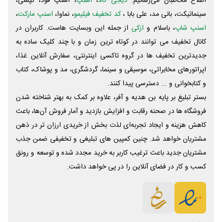
اطلاع مخاطبان می‌رسانیم.
دیجی کالا
،
اسنپ
، اسنپ فود، تپسی،
سینماتیکت، بانی مد، علی‌ بابا ،
کد تخفیف فیلیمو
، نماوا،
اسنپ مارکت
،
اسنپ شاپ
، باسلام و
ازکی
از جمله این وبسایت ‌هاست. کاربران در
کانال تخفیف می توانند در کوتاه ترین زمان و با چند کلیک ساده به
جدیدترین تخفیف ها در گروه تاکسی اینترنتی، سفارش آنلاین غذا،
اپراتورهای مخابراتی، موسیقی و سینما، گردشگری، مد و پوشاک، کتاب
و کتابخوانی و ... دسترسی پیدا کنند.
بستر تبلیغ بر پایه بن هدیه و آفر، علاوه بر کمک به بهتر شناخته شدن
فروشگاه ها در صحنه رقابت و افزایش بازدید و آمار فروش آن‌ها، باعث
کاهش هزینه و ایجاد تجربه‌ای لذت بخش از خریدی ارزان تر در ذهن
مشتریان خواهد شد. چنین کمپین های تبلیغی و تخفیفی ضمن جذب
مشتریان جدید باعث ترغیب کاربر به خرید مجدد شده و توسعه و رونق
کسب و کار در فضای آنلاین را در پی خواهد داشت.