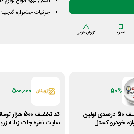
امکان تهیه انواع لوازم
جزئیات جشنواره گنجینه س
ذخیره
گزارش خرابی
500,000
50%
کد تخفیف 50 درصدی اولین
کد تخفیف 500 هزار تو
ازم خودرو کستل
سایت نقره جات زنانه زرین