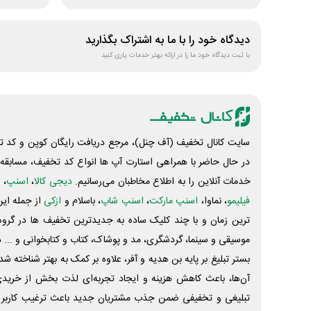
دیدگاه خود را با ما به اشتراک بگذارید
با ثبت دیدگاه خود ما را در ارائه بهتر خدمات یاری کنید
سایت کانال تخفیف (آف چنل)، مرجع دریافت رایگان کوپن و کد تخ
در حال حاضر با همراهی استارت آپ ها انواع کد تخفیف، مسابقه، 
خدمات آنلاین را به اطلاع مخاطبان می‌رسانیم.
دیجی کالا
،
اسنپ
، 
فیلیمو
، نماوا،
اسنپ مارکت
،
اسنپ شاپ
، باسلام و
ازکی
از جمله این
ترین زمان و با چند کلیک ساده به جدیدترین تخفیف ها در گروه ت
موسیقی و سینما، گردشگری، مد و پوشاک، کتاب و کتابخوانی و ... 
بستر تبلیغ بر پایه بن هدیه و آفر، علاوه بر کمک به بهتر شناخته 
آن‌ها، باعث کاهش هزینه و ایجاد تجربه‌ای لذت بخش از خرید
تبلیغی و تخفیفی ضمن جذب مشتریان جدید باعث ترغیب کاربر 