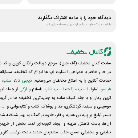
دیدگاه خود را با ما به اشتراک بگذارید
با ثبت دیدگاه خود ما را در ارائه بهتر خدمات یاری کنید
سایت کانال تخفیف (آف چنل)، مرجع دریافت رایگان کوپن و کد تخ
در حال حاضر با همراهی استارت آپ ها انواع کد تخفیف، مسابقه، 
خدمات آنلاین را به اطلاع مخاطبان می‌رسانیم.
دیجی کالا
،
اسنپ
، 
فیلیمو
، نماوا،
اسنپ مارکت
،
اسنپ شاپ
، باسلام و
ازکی
از جمله این
ترین زمان و با چند کلیک ساده به جدیدترین تخفیف ها در گروه ت
موسیقی و سینما، گردشگری، مد و پوشاک، کتاب و کتابخوانی و ... 
بستر تبلیغ بر پایه بن هدیه و آفر، علاوه بر کمک به بهتر شناخته 
آن‌ها، باعث کاهش هزینه و ایجاد تجربه‌ای لذت بخش از خرید
تبلیغی و تخفیفی ضمن جذب مشتریان جدید باعث ترغیب کاربر 