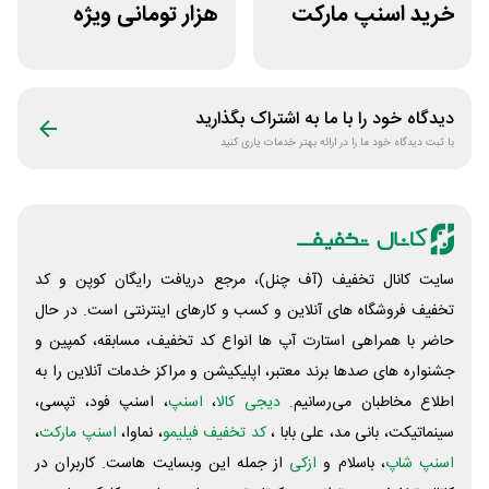
خرید اسنپ مارکت
هزار تومانی ویژه
70 هزار تومانی
امارکت
دیدگاه خود را با ما به اشتراک بگذارید
با ثبت دیدگاه خود ما را در ارائه بهتر خدمات یاری کنید
سایت کانال تخفیف (آف چنل)، مرجع دریافت رایگان کوپن و کد
تخفیف فروشگاه های آنلاین و کسب و‌ کارهای اینترنتی است. در حال
حاضر با همراهی استارت آپ ها انواع کد تخفیف، مسابقه، کمپین و
جشنواره های صدها برند معتبر، اپلیکیشن و مراکز خدمات آنلاین را به
اطلاع مخاطبان می‌رسانیم.
دیجی کالا
،
اسنپ
، اسنپ فود، تپسی،
سینماتیکت، بانی مد، علی‌ بابا ،
کد تخفیف فیلیمو
، نماوا،
اسنپ مارکت
،
اسنپ شاپ
، باسلام و
ازکی
از جمله این وبسایت ‌هاست. کاربران در