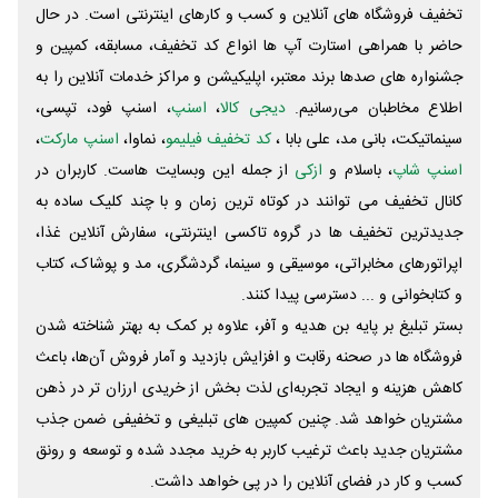
تخفیف فروشگاه های آنلاین و کسب و‌ کارهای اینترنتی است. در حال
حاضر با همراهی استارت آپ ها انواع کد تخفیف، مسابقه، کمپین و
جشنواره های صدها برند معتبر، اپلیکیشن و مراکز خدمات آنلاین را به
اطلاع مخاطبان می‌رسانیم.
دیجی کالا
،
اسنپ
، اسنپ فود، تپسی،
سینماتیکت، بانی مد، علی‌ بابا ،
کد تخفیف فیلیمو
، نماوا،
اسنپ مارکت
،
اسنپ شاپ
، باسلام و
ازکی
از جمله این وبسایت ‌هاست. کاربران در
کانال تخفیف می توانند در کوتاه ترین زمان و با چند کلیک ساده به
جدیدترین تخفیف ها در گروه تاکسی اینترنتی، سفارش آنلاین غذا،
اپراتورهای مخابراتی، موسیقی و سینما، گردشگری، مد و پوشاک، کتاب
و کتابخوانی و ... دسترسی پیدا کنند.
بستر تبلیغ بر پایه بن هدیه و آفر، علاوه بر کمک به بهتر شناخته شدن
فروشگاه ها در صحنه رقابت و افزایش بازدید و آمار فروش آن‌ها، باعث
کاهش هزینه و ایجاد تجربه‌ای لذت بخش از خریدی ارزان تر در ذهن
مشتریان خواهد شد. چنین کمپین های تبلیغی و تخفیفی ضمن جذب
مشتریان جدید باعث ترغیب کاربر به خرید مجدد شده و توسعه و رونق
کسب و کار در فضای آنلاین را در پی خواهد داشت.