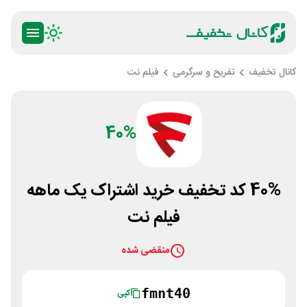
کانال تخفیف
تفریح و سرگرمی
فیلم نت
40%
40% کد تخفیف خرید اشتراک یک ماهه
فیلم نت
منقضی شده
fmnt40
کپی