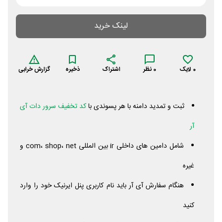
لینک خرید
0
لایک
0
نظر
اشتراک
ذخیره
گزارش خرابی
ثبت و تمدید دامنه با هر پسوندی با
کد تخفیف سرور دات آی
آر
شامل دامین های داخلی
ir
بین المللی com، shop،
net
و
غیره
هنگام سفارش آی آر باید نام کاربری پنل ایرنیک خود را وارد
کنید