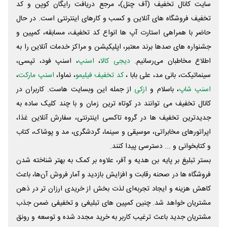
سایت کانال تخفیف (آف چنل)، مرجع دریافت رایگان کوپن و کد
تخفیف فروشگاه های آنلاین و کسب و‌ کارهای اینترنتی است. در حال
حاضر با همراهی استارت آپ ها انواع کد تخفیف، مسابقه، کمپین و
جشنواره های صدها برند معتبر، اپلیکیشن و مراکز خدمات آنلاین را به
اطلاع مخاطبان می‌رسانیم.
دیجی کالا
،
اسنپ
، اسنپ فود، تپسی،
سینماتیکت، بانی مد، علی‌ بابا ،
کد تخفیف فیلیمو
، نماوا،
اسنپ مارکت
،
اسنپ شاپ
، باسلام و
ازکی
از جمله این وبسایت ‌هاست. کاربران در
کانال تخفیف می توانند در کوتاه ترین زمان و با چند کلیک ساده به
جدیدترین تخفیف ها در گروه تاکسی اینترنتی، سفارش آنلاین غذا،
اپراتورهای مخابراتی، موسیقی و سینما، گردشگری، مد و پوشاک، کتاب
و کتابخوانی و ... دسترسی پیدا کنند.
بستر تبلیغ بر پایه بن هدیه و آفر، علاوه بر کمک به بهتر شناخته شدن
فروشگاه ها در صحنه رقابت و افزایش بازدید و آمار فروش آن‌ها، باعث
کاهش هزینه و ایجاد تجربه‌ای لذت بخش از خریدی ارزان تر در ذهن
مشتریان خواهد شد. چنین کمپین های تبلیغی و تخفیفی ضمن جذب
مشتریان جدید باعث ترغیب کاربر به خرید مجدد شده و توسعه و رونق