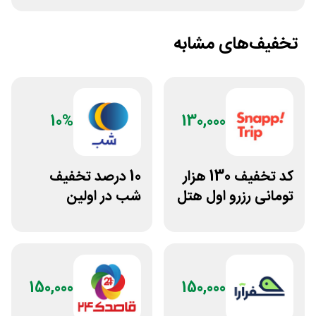
تخفیف‌های مشابه
10%
130,000
کد تخفیف 130 هزار
10 درصد تخفیف
تومانی رزرو اول هتل
شب در اولین
اسنپ تریپ
سفارش
150,000
150,000