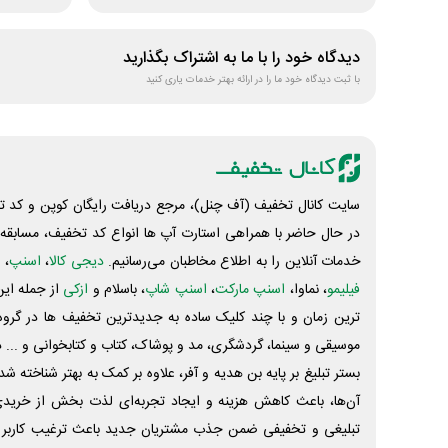
دیدگاه خود را با ما به اشتراک بگذارید
با ثبت دیدگاه خود ما را در ارائه بهتر خدمات یاری کنید
سایت کانال تخفیف (آف چنل)، مرجع دریافت رایگان کوپن و کد تخ
در حال حاضر با همراهی استارت آپ ها انواع کد تخفیف، مسابقه، 
خدمات آنلاین را به اطلاع مخاطبان می‌رسانیم.
دیجی کالا
،
اسنپ
، 
فیلیمو
، نماوا،
اسنپ مارکت
،
اسنپ شاپ
، باسلام و
ازکی
از جمله این
ترین زمان و با چند کلیک ساده به جدیدترین تخفیف ها در گروه ت
موسیقی و سینما، گردشگری، مد و پوشاک، کتاب و کتابخوانی و ... 
بستر تبلیغ بر پایه بن هدیه و آفر، علاوه بر کمک به بهتر شناخته 
آن‌ها، باعث کاهش هزینه و ایجاد تجربه‌ای لذت بخش از خرید
تبلیغی و تخفیفی ضمن جذب مشتریان جدید باعث ترغیب کاربر 