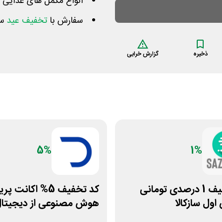
انواع مکمل های غذایی و
سفارش با
تخفیف عید
سا
ذخیره
گزارش خرابی
5%
1%
کد تخفیف 1 درصدی تومانی
کد تخفیف 5% اکانت 
ول سازکالا
هوش مصنوعی از دیجیتال