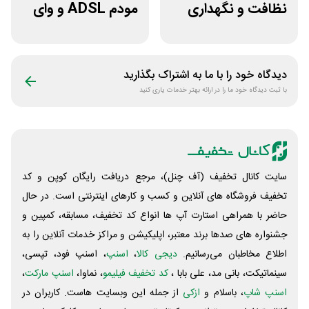
نظافت و نگهداری
مودم ADSL و وای
خودرو کستل
فای دیجی کالا
دیدگاه خود را با ما به اشتراک بگذارید
با ثبت دیدگاه خود ما را در ارائه بهتر خدمات یاری کنید
سایت کانال تخفیف (آف چنل)، مرجع دریافت رایگان کوپن و کد
تخفیف فروشگاه های آنلاین و کسب و‌ کارهای اینترنتی است. در حال
حاضر با همراهی استارت آپ ها انواع کد تخفیف، مسابقه، کمپین و
جشنواره های صدها برند معتبر، اپلیکیشن و مراکز خدمات آنلاین را به
اطلاع مخاطبان می‌رسانیم.
دیجی کالا
،
اسنپ
، اسنپ فود، تپسی،
سینماتیکت، بانی مد، علی‌ بابا ،
کد تخفیف فیلیمو
، نماوا،
اسنپ مارکت
،
اسنپ شاپ
، باسلام و
ازکی
از جمله این وبسایت ‌هاست. کاربران در